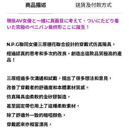
商品描述
送貨及付款方式
現役AV女優と一緒に真面目に考えて、ついにたどり着
いた究極のペニバン最終形ここに誕生！
N.P.G聯同女優三原穗花聯合設計的穿戴式仿真陽具，
經過認真的思考和多次的改良，創造出這款品質極高的產
品！
三原經過多次溝通和試戴，提出了很多想法和意見，
改善了穿戴者的舒適度和本體素材質感。
仿真陽具由柔軟的全矽膠製造，
甚至固定帶也用上了這種柔軟素材，
除了舒適外一致的暗啞顏色，
穿戴起來亦相當漂亮，