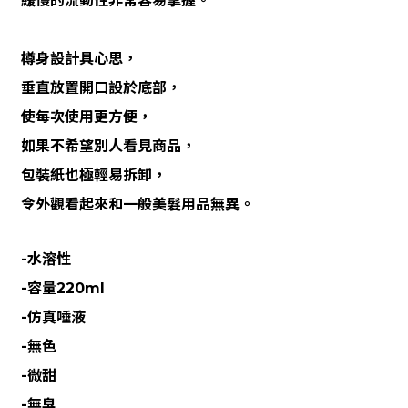
緩慢的流動性非常容易掌握。
樽身設計具心思，
垂直放置開口設於底部，
使每次使用更方便，
如果不希望別人看見商品，
包裝紙也極輕易拆卸，
令外觀看起來和一般美髮用品無異。
-水溶性
-容量220ml
-仿真唾液
-無色
-微甜
-無臭