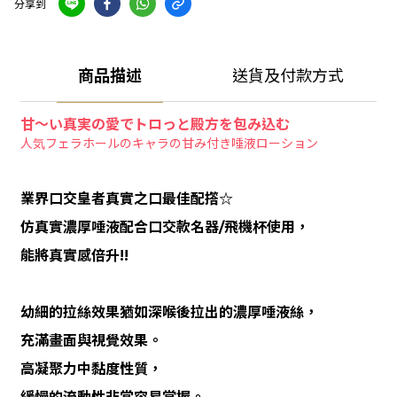
分享到
商品描述
送貨及付款方式
甘～い真実の愛でトロっと殿方を包み込む
人気フェラホールのキャラの甘み付き唾液ローション
業界口交皇者真實之口最佳配撘☆
仿真實濃厚唾液配合口交款名器/飛機杯使用，
能將真實感倍升!!
幼細的拉絲效果猶如深喉後拉出的濃厚唾液絲，
充滿畫面與視覺效果。
高凝聚力中黏度性質，