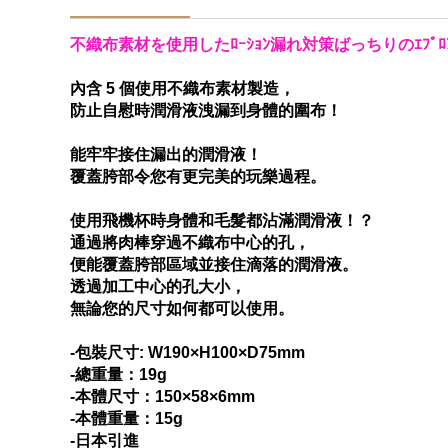
不織布素材を使用したﾛｰｼｮﾝ漏れ対策ばっちりのｴﾌﾟﾛ
內含 5 個使用不織布素材製造，
防止自慰時潤滑液洩漏到身體的圍布！
能牢牢接住漏出的潤滑液！
覆蓋胯部令您有更完美的玩樂過程。
使用飛機杯時身體和毛髮都沾滿潤滑液！？
通過將肉棒穿過不織布中心的孔，
便能覆蓋胯部區域並接住滴落的潤滑液。
透過加工中心的孔大小，
無論您的尺寸如何都可以使用。
-包裝尺寸: W190×H100×D75mm
-總重量：19g
-本體尺寸：150×58×6mm
-本體重量：15g
-日本引進