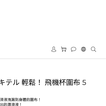
キテル 輕鬆！ 飛機杯圍布 5
滑液洩漏到身體的圍布！
出的潤滑液！