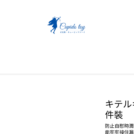
キテル
件裝
防止自慰時潤
能牢牢接住漏