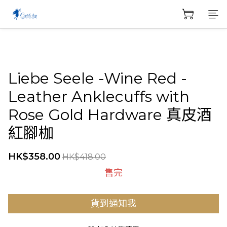
Liebe Seele -Wine Red -
Leather Anklecuffs with
Rose Gold Hardware 真皮酒
紅腳枷
HK$358.00
HK$418.00
售完
貨到通知我