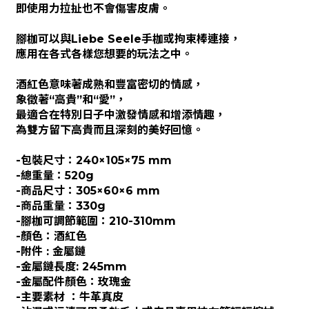
即使用力拉扯也不會傷害皮膚。
腳枷可以與Liebe Seele手枷或拘束棒連接，
應用在各式各樣您想要的玩法之中。
酒紅色意味著成熟和豐富密切的情感，
象徵著“高貴”和“愛”，
最適合在特別日子中激發情感和增添情趣，
為雙方留下高貴而且深刻的美好回憶。
-包裝尺寸：240×105×75 mm
-總重量：520g
-商品尺寸：305×60×6 mm
-商品重量：330g
-腳枷可調節範圍：210-310mm
-顏色：酒紅色
-附件 : 金屬鏈
-金屬鏈長度: 245mm
-金屬配件顏色：玫瑰金
-主要素材 ：牛革真皮