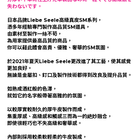
失わないです。
日本品牌Liebe Seele高級真皮SM系列，
憑多年經驗專門製作高品質SM道具，
由素材至製作一絲不苟，
為用家提供最高品質的商品，
你可以藉此體會高貴、優雅、奢華的SM氛圍。
於2021年夏天Liebe Seele更改進了其工藝，使其感覺
更加良好。
無論是金屬扣、釘口及製作技術都得到改良及提升品質。
如熟成酒紅般的色澤，
就如它的名字般帶著高雅的的氛圍。
以較厚實較耐久的厚牛皮製作而成，
集重厚感、高級感和觸感三而為一的絶妙融合，
即使很輕巧也不失高級和奢華感。
內部則採用較柔軟輕柔的牛皮製成，