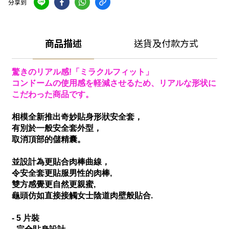
分享到
商品描述
送貨及付款方式
驚きのリアル感!「ミラクルフィット」
コンドームの使用感を軽減させるため、
リアルな形状に
こだわった商品です。
相模全新推出奇妙貼身形狀安全套，
有別於一般安全套外型，
取消頂部的儲精囊。
並設計為更貼合肉棒曲線，
令安全套更貼服男性的肉棒,
雙方感覺更自然更親蜜,
龜頭仿如直接接觸女士陰道肉壁般貼合.
- 5 片裝