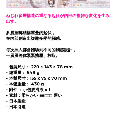
ねじれ多層構造の重なる起伏が内部の複雑な変化を生み
出す。
多層扭轉結構重疊的起伏，
在內部創造出複雜多變的觸感。
每次插入都會體驗到不同的觸感設計，
一層層將你緊緊擠壓、榨取。
- 包裝尺寸： 220 × 143 × 78 mm
- 總重量： 548 g
- 本體尺寸：155 x 75 x 70 mm
- 本體重量： 430 g
- 附件 ：小包潤滑液 x 1
- 素材：柔らかい ■■□□□ 硬い
- 日本製造
- 日本引進