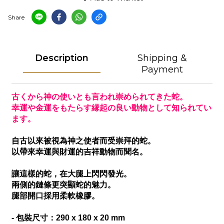
Share
Description
Shipping &
Payment
古くから神の使いとも言われ崇められてきた蛇。
幸運や金運をもたらす縁起の良い動物として知られてい
ます。
自古以來被視為神之使者而受崇拜的蛇。
以帶來幸運與財運的吉祥動物而聞名。
讓這樣的蛇，在大腿上閃閃發光。
兩側的鏈條更突顯蛇的魅力。
腿部開口採用柔軟橡膠。
- 包裝尺寸：290 x 180 x 20 mm