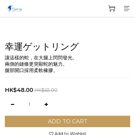
幸運ゲットリング
讓這樣的蛇，在大腿上閃閃發光。
兩側的鏈條更突顯蛇的魅力。
腿部開口採用柔軟橡膠。
HK$48.00
HK$65.00
ADD TO CART
Add to Wishlist