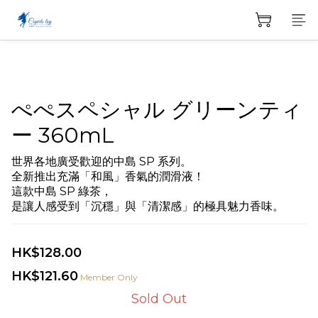
ぺぺスペシャル グリーンティ
ー 360mL
世界各地廣受歡迎的中島 SP 系列。
全新推出充滿「和風」香氣的潤滑液！
這款中島 SP 綠茶，
是讓人感受到「沉穩」與「清潔感」的極具魅力香味。
HK$128.00
HK$121.60
Member Only
Sold Out