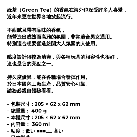
綠茶（Green Tea）的香氣在海外也深受許多人喜愛，
近年來更在世界各地掀起流行。
不甜膩且帶有品味的香氣，
能營造出成熟而高雅的氛圍，非常適合男女通用。
特別適合想要營造悠閒大人氛圍的人使用。
黏度設計得較為清爽，與各種玩具的相容性也很好，
這也是它的亮點之一。
持久度優異，能在各種場合發揮作用。
於日本國內工廠生產，品質安心可靠。
請務必親自體驗看看。
- 包裝尺寸 : 205 × 62 x 62 mm
- 總重量 : 400 g
- 本體尺寸 : 205 × 62 x 62 mm
- 內容量： 360 ml
- 粘度：低い ■■■□□ 高い