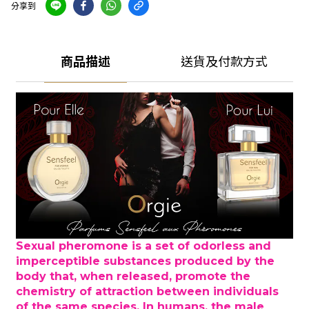
分享到
商品描述
送貨及付款方式
Sexual pheromone is a set of odorless and
imperceptible substances produced by the
body that, when released, promote the
chemistry of attraction between individuals
of the same species. In humans, the male