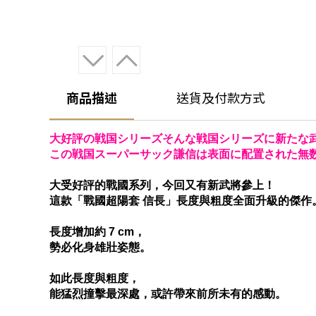
商品描述
送貨及付款方式
大好評の戦国シリーズそんな戦国シリーズに新たな武
この戦国スーパーサック謙信は表面に配置された無
大受好評的戰國系列，今回又有新武將參上！
這款「戰國超陽套 信長」長度與粗度全面升級的傑作
長度增加約 7 cm，
勢必化身雄壯姿態。
如此長度與粗度，
能猛烈撞擊最深處，或許帶來前所未有的感動。