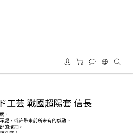
ド工芸 戰國超陽套 信長
度，
深處，或許帶來前所未有的感動。
部的環扣，