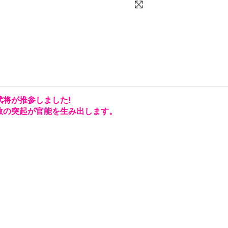
将が推参しました!
数の突起が官能を生み出します。
。