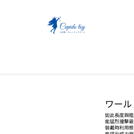
ワール
如此長度與粗
能猛烈撞擊最
裝戴時利用根