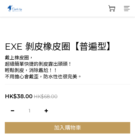
EXE 剝皮橡皮圈【普遍型】
戴上橡皮圈，
超級簡單快捷的剝皮露出頭頭！
輕鬆剝皮，消除尷尬！！
不用擔心會戴歪，防水性也很完美。
HK$38.00
HK$68.00
加入購物車