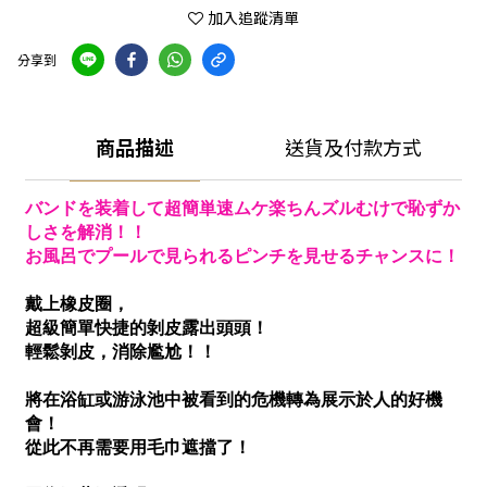
加入追蹤清單
分享到
商品描述
送貨及付款方式
バンドを装着して超簡単速ムケ楽ちんズルむけで恥ずか
しさを解消！！
お風呂でプールで見られるピンチを見せるチャンスに！
戴上橡皮圈，
超級簡單快捷的剝皮露出頭頭！
輕鬆剝皮，消除尷尬！！
將在浴缸或游泳池中被看到的危機轉為展示於人的好機
會！
從此不再需要用毛巾遮擋了！