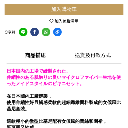
加入購物車
加入追蹤清單
分享到
商品描述
送貨及付款方式
日本国内の工場で縫製された、
伸縮性のある肌触りの良いマイクロファイバー生地を使
ったメイドスタイルのビキニセット。
在日本國內工廠縫製，
使用伸縮性好且觸感柔軟的超細纖維面料製成的女僕風比
基尼套裝。
這款極小的微型比基尼配有女僕風的蕾絲和圍裙，
既可愛又性感。