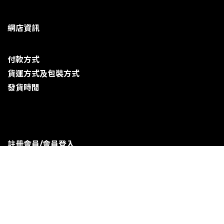
網店資訊
付款方式
貨運方式及包裝方式
發貨時閒
註册會員/會員登入
我的帳號
會員限定優惠
會員點數兌換贈品
30 / 06 更新版