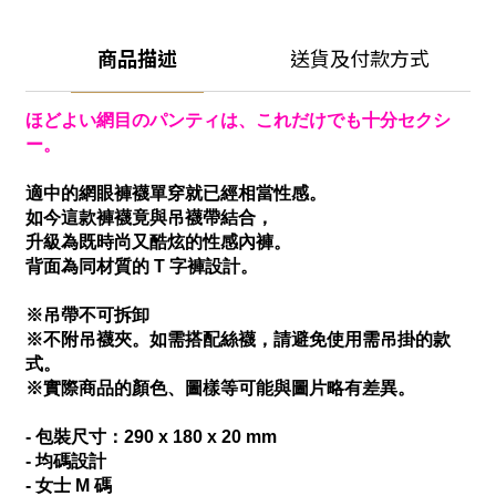
商品描述
送貨及付款方式
ほどよい網目のパンティは、これだけでも十分セクシ
ー。
適中的網眼褲襪單穿就已經相當性感。
如今這款褲襪竟與吊襪帶結合，
升級為既時尚又酷炫的性感內褲。
背面為同材質的 T 字褲設計。
※吊帶不可拆卸
※不附吊襪夾。如需搭配絲襪，請避免使用需吊掛的款
式。
※實際商品的顏色、圖樣等可能與圖片略有差異。
- 包裝尺寸：290 x 180 x 20 mm
- 均碼設計
- 女士 M 碼