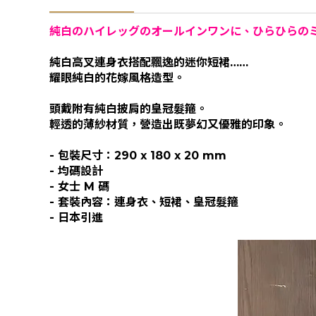
純白のハイレッグのオールインワンに、ひらひらの
純白高叉連身衣搭配飄逸的迷你短裙……
耀眼純白的花嫁風格造型。
頭戴附有純白披肩的皇冠髮箍。
輕透的薄紗材質，營造出既夢幻又優雅的印象。
- 包裝尺寸：290 x 180 x 20 mm
- 均碼設計
- 女士 M 碼
- 套裝內容：連身衣、短裙、皇冠髮箍
- 日本引進