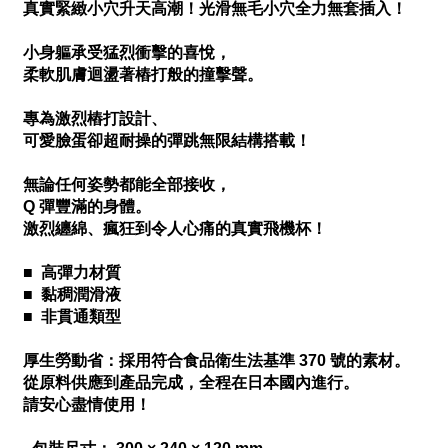
真實緊緻小穴升天高潮！光滑無毛小穴全力無套插入！
小身軀承受猛烈衝擊的喜悅，
柔軟肌膚迴盪著樁打般的撞擊聲。
專為激烈樁打設計、
可愛臉蛋卻超耐操的彈跳無限結構搭載！
無論任何姿勢都能全部接收，
Q 彈豐滿的身體。
激烈纏綿、瘋狂到令人心痛的真實飛機杯！
■ 高彈力材質
■ 黏稠潤滑液
■ 非貫通類型
厚生勞動省：採用符合食品衛生法基準 370 號的素材。
從原料供應到產品完成，全程在日本國內進行。
請安心盡情使用！