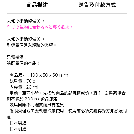
商品描述
送貨及付款方式
未知の衝動領域 X 。
全ての生物に備わるへと導く欲求。
未知的衝動領域 X 。
引導愛侶進入親熱的慾望。
只需幾滴...
喚醒愛侶的本能！
- 商品尺寸：100 x 30 x 30 mm
- 総重量：76 g
- 内容量：20 ml
- 事前一至兩小時，先搖勻商品底部沉積成份，將 1 ~ 2 整泵混合
到不多於 200 ml 飲品服用
- 效果因應不同體質而具有差異
- 僅限愛侶或夫妻改善冷感使用，使用前必須先獲得對方知悉及同
意
- 日本製造
- 日本引進