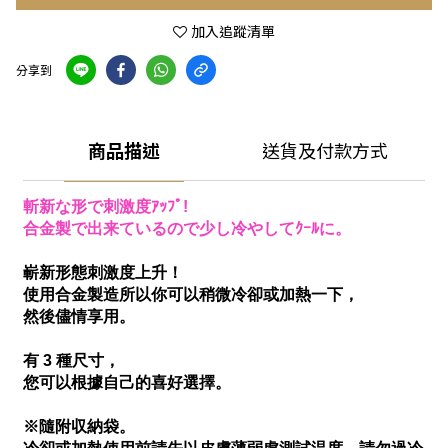
加入追蹤清單
分享到
商品描述
送貨及付款方式
斬新な形で刺激度ｱｯﾌﾟ!
合金製で出来ているので少し冷やしてｸｰﾙに。
嶄新形態刺激度上升！
使用合金製造所以你可以稍微冷卻或加熱一下，
然後儘情享用。
有 3 種尺寸，
您可以根據自己的喜好選擇。
※隨附収納袋。