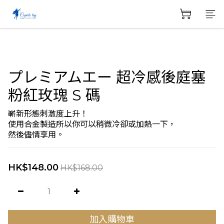
プレミアムエー 超冷感後庭塞
粉紅玫瑰 S 碼
嶄新形態刺激度上升！
使用合金製造所以你可以稍微冷卻或加熱一下，
然後儘情享用。
HK$148.00
HK$168.00
加入購物車