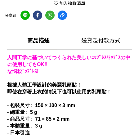
加入追蹤清單
分享到
商品描述
送貨及付款方式
人間工学に基づいてつくられた美しいﾆｯﾌﾟﾚｽ!ﾄｯﾌﾟｽの中
に使用してもOK!!
な悩殺ﾆｯﾌﾟﾚｽ!
根據人體工學設計的美麗
乳頭貼！
即使在穿著上衣的情況下也可以使用的乳頭貼！
- 包裝尺寸 : 150 × 100 × 3 mm
- 總重量 : 5 g
- 商品尺寸 : 71 × 85 × 2 mm
- 本體重量 : 3 g
- 日本引進