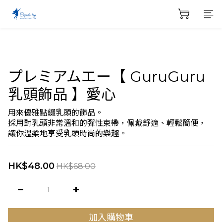
プレミアムエー【 GuruGuru
乳頭飾品 】愛心
用來優雅點綴乳頭的飾品。
採用對乳頭非常溫和的彈性束帶，佩戴舒適、輕鬆簡便，
讓你溫柔地享受乳頭時尚的樂趣。
HK$48.00
HK$68.00
加入購物車