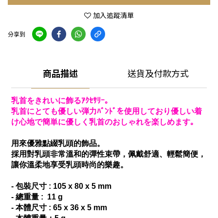
加入追蹤清單
分享到
商品描述
送貨及付款方式
乳首をきれいに飾るｱｸｾｻﾘｰ｡
乳首にとても優しい弾力ﾊﾞﾝﾄﾞを使用しており優しい着
け心地で簡単に優しく乳首のおしゃれを楽しめます｡
用來優雅點綴乳頭的飾品。
採用對乳頭非常溫和的彈性束帶，佩戴舒適、輕鬆簡便，
讓你溫柔地享受乳頭時尚的樂趣。
- 包裝尺寸 : 105 x 80 x 5 mm
- 總重量 : 11 g
- 本體尺寸 : 65 x 36 x 5 mm