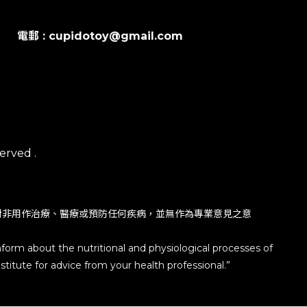
電郵 : cupidotoy@gmail.com
erved .
對非用作治療、醫療或預防任何疾病，並無作為專業意見之意
nform about the nutritional and physiological processes of
titute for advice from your health professional.”