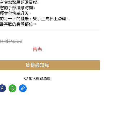
p擁有令您驚異超滑質感，
您的手部按摩時間，
經令他快感升天，
的每一下的騷癢，雙手上肉棒上滑翔、
最喜歡的身體部位。
HK$148.00
售完
貨到通知我
加入追蹤清單