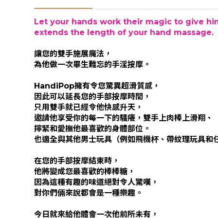
Let your hands work their magic to give him
extends the length of your hand massage.
讓您的雙手施展魔法，
為他做一次畢生難忘的手淫按摩。
HandiPop擁有令您驚異超滑質感，
因此可以延長您的手部按摩時間，
只用雙手就已經令他快感升天，
邀請他享受你的每一下的騷癢，雙手上肉棒上滑翔、
擰緊和愛撫他最喜歡的身體部位。
也適全與其他男士玩具（例如飛機杯、帶紋理玩具和
在您的手部按摩結束時，
他將變成您最喜歡的棒棒糖，
因為這種有趣的味道絕對令人驚嘆，
對你們倆來說都會是一種樂趣。
今日就來給他體會一次他前所未有，