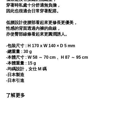
穿著時私處十分舒適無負擔，
因此也很適合日常穿著配搭。
低腰設計使腰部看起來更修長更優美，
性感的背面透過內褲的曲線，
亦使臀部線條看起來更圓潤誘人。
-包裝尺寸 : H 170 x W 140 × D 5 mm
-總重量 : 30 g
-本體尺寸 : W 58 ～ 70 cm 、H 87 ～ 95 cm
-本體重量 : 15 g
-均碼設計，女仕 M 碼
-日本製造
-日本引進
了解更多