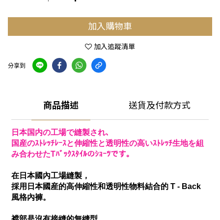
加入購物車
加入追蹤清單
分享到
商品描述
送貨及付款方式
日本国内の工場で縫製され､
国産のｽﾄﾚｯﾁﾚｰｽと伸縮性と透明性の高いｽﾄﾚｯﾁ生地を組
み合わせたTﾊﾞｯｸｽﾀｲﾙのｼｮｰﾂです｡
在日本國內工場縫製，
採用日本國産的高伸縮性和透明性物料結合的 T - Back
風格內褲。
襠部是沒有接縫的無縫型，