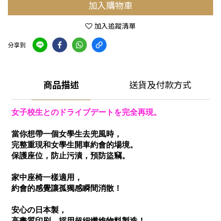
加入購物車
加入追蹤清單
分享到
商品描述
送貨及付款方式
女子校生とのドライブデートを完全再現。
當你想帶一個女學生去兜風時，
完整重現和女學生開車約會的場境。
保護座位，防止污漬，預防盜竊。
家中座椅一樣適用，
約會的感覺讓孤獨感瞬間消散！
安心の日本製，
高畫質印刷，採用超細纖維物料製造！