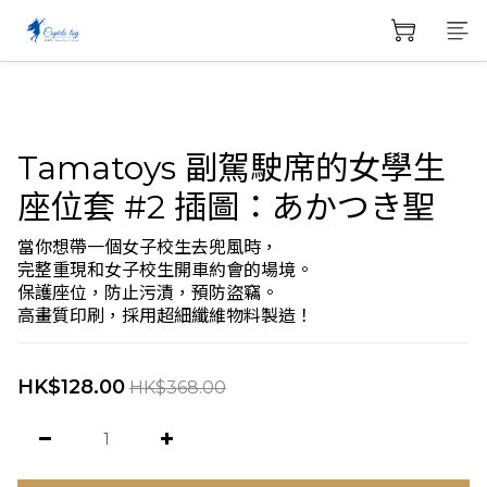
Tamatoys 副駕駛席的女學生
座位套 #2 插圖：あかつき聖
當你想帶一個女子校生去兜風時，
完整重現和女子校生開車約會的場境。
保護座位，防止污漬，預防盜竊。
高畫質印刷，採用超細纖維物料製造！
HK$128.00
HK$368.00