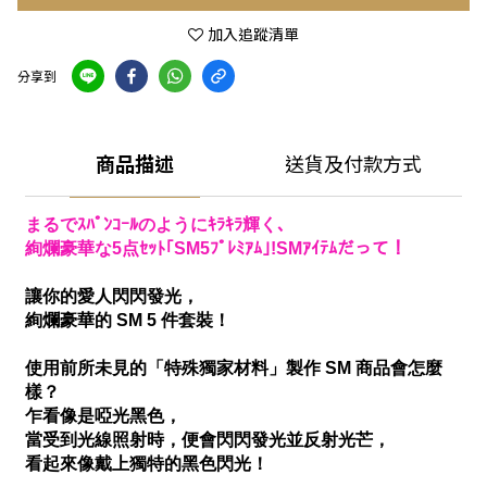
加入追蹤清單
分享到
商品描述
送貨及付款方式
まるでｽﾊﾟﾝｺｰﾙのようにｷﾗｷﾗ輝く､
絢爛豪華な5点ｾｯﾄ｢SM5ﾌﾟﾚﾐｱﾑ｣!SMｱｲﾃﾑだって！
讓你的愛人閃閃發光，
絢爛豪華的 SM 5 件套裝！
使用前所未見的「特殊獨家材料」製作 SM 商品會怎麼
樣？
乍看像是啞光黑色，
當受到光線照射時，便會閃閃發光並反射光芒，
看起來像戴上獨特的黑色
閃光
！