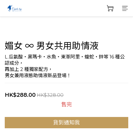
媚女 ∞ 男女共用助情液
L 瓜氨酸・黑瑪卡・水魚・東革阿里・蝮蛇・鋅等 16 種公
認成分，
再加上 2 種獨家配方，
男女兼用液態助情液新品登場！
HK$288.00
HK$328.00
售完
貨到通知我