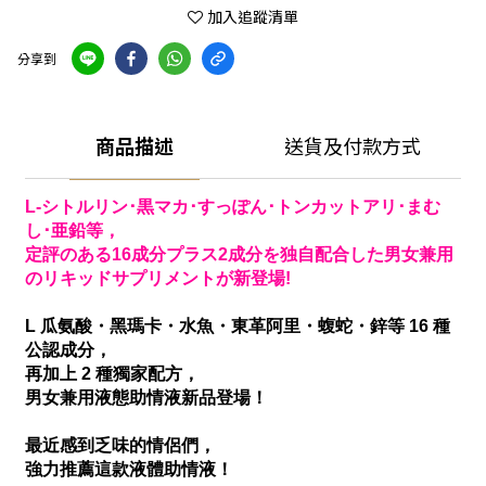
加入追蹤清單
分享到
商品描述
送貨及付款方式
L-シトルリン･黒マカ･すっぽん･トンカットアリ･まむ
し･亜鉛等，
定評のある16成分プラス2成分を独自配合した男女兼用
のリキッドサプリメントが新登場!
L 瓜氨酸・黑瑪卡・水魚・東革阿里・蝮蛇・鋅等 16 種
公認成分，
再加上 2 種獨家配方，
男女兼用液態助情液新品登場！
最近感到乏味的情侶們，
強力推薦這款液體助情液！