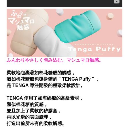
ふんわりやさしく包み込む、マシュマロ触感。
柔軟地包裹著如棉花糖般的觸感，
猶如棉花糖般包覆身體的 " TENGA Puffy " ，
是 TENGA 專注開發的極致柔軟設計。
TENGA 使用了如海綿般的高級素材，
類似棉花糖的質感，
並且加上了柔軟的矽膠套，
再以光滑的表面處理，
打造出前所未有的柔軟觸感。