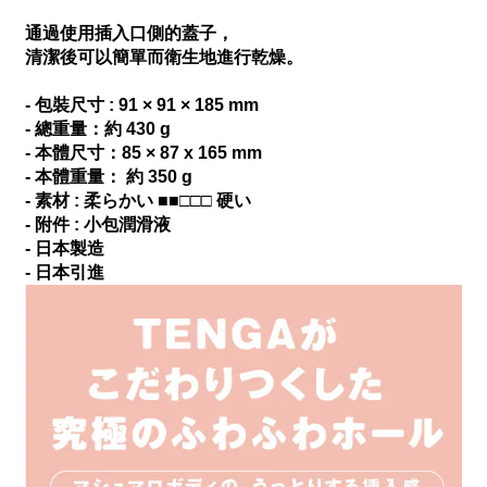
通過使用插入口側的蓋子，
清潔後可以簡單而衛生地進行乾燥。
- 包裝尺寸 : 91 × 91 × 185 mm
- 總重量：約 430 g
- 本體尺寸：85 × 87 x 165 mm
- 本體重量： 約 350 g
- 素材 : 柔らかい ■■□□□ 硬い
- 附件 : 小包潤滑液
- 日本製造
- 日本引進