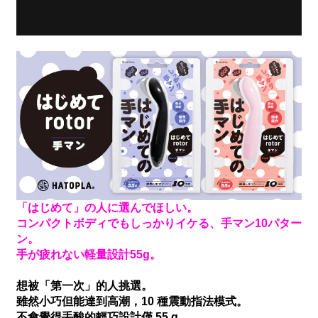
「はじめて」の人に選んでほしい。
コンパクトボディでもしっかりイケる、手マン10パター
ン。
手が疲れない軽量設計55g。
想被「第一次」的人挑選。
雖然小巧但能達到高潮，10 種震動指法模式。
不會覺得手酸的輕巧設計僅 55 g。