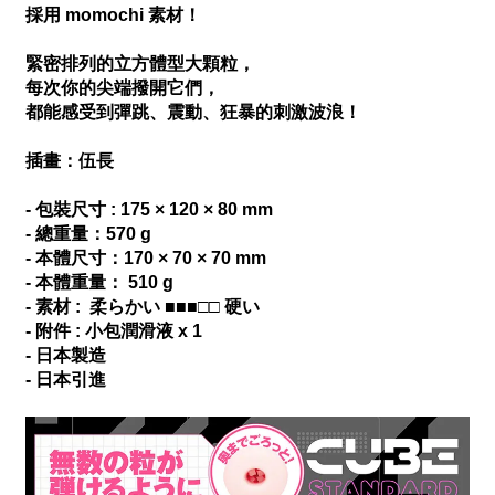
採用 momochi 素材！
緊密排列的立方體型大顆粒，
每次你的尖端撥開它們，
都能感受到彈跳、震動、狂暴的刺激波浪！
插畫：伍長
- 包裝尺寸 : 175 × 120 × 80 mm
- 總重量：570 g
- 本體尺寸：170 × 70 × 70 mm
- 本體重量： 510 g
- 素材 : 柔らかい ■■■□□ 硬い
- 附件 : 小包潤滑液 x 1
- 日本製造
- 日本引進