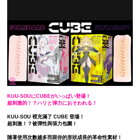
KUU-SOUにCUBEがいっぱい登場！
超刺激的！？ハリと弾力におそわれる！
KUU-SOU 裡充滿了 CUBE 登場！
超刺激！？被彈性與張力包圍！
隨著使用次數越多而跟你的形狀成長的革命性素材！