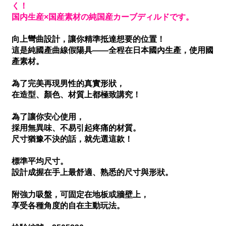
く！
国内生産×国産素材の純国産カーブディルドです。
向上彎曲設計，讓你精準抵達想要的位置！
這是純國產曲線假陽具——全程在日本國內生產，使用國
產素材。
為了完美再現男性的真實形狀，
在造型、顏色、材質上都極致講究！
為了讓你安心使用，
採用無異味、不易引起疼痛的材質。
尺寸猶豫不決的話，就先選這款！
標準平均尺寸。
設計成握在手上最舒適、熟悉的尺寸與形狀。
附強力吸盤，可固定在地板或牆壁上，
享受各種角度的自在主動玩法。