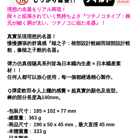
理想の名器をリアル再現！
段々と拡張されていく気持ちよさ『ツチノコタイプ：根
元が細く胴が太い、ツチノコに似た名器』！
真實呈現理想的名器！
慢慢擴張的舒適感『槌之子：根部設計較細而頭部設計較
粗，像槌之子般的名器』
彈力仿真假陽具系列皆為日本國內生產 × 日本國產素
材！！
任何人都可以放心使用，每一個都經過精心製作。
Ｑ彈柔軟而令人上癮的感覺 × 超真實的顏色及造型。
棒的部分長度為140mm。
-包裝尺寸 : 185 × 102 × 77 mm
-總重量 : 363 g
-商品尺寸 : 190 x 50 x 45 mm，最大直徑 45 mm
-本體重量 : 333 g