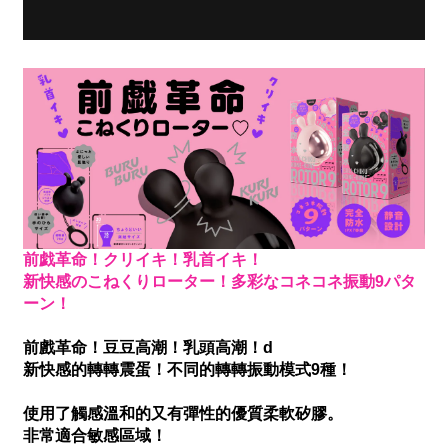
前戯革命！クリイキ！乳首イキ！
新快感のこねくりローター！多彩なコネコネ振動9パタ
ーン！
前戲革命！豆豆高潮！乳頭高潮！d
新快感的轉轉震蛋！不同的轉轉振動模式9種！
使用了觸感溫和的又有彈性的優質柔軟矽膠。
非常適合敏感區域！