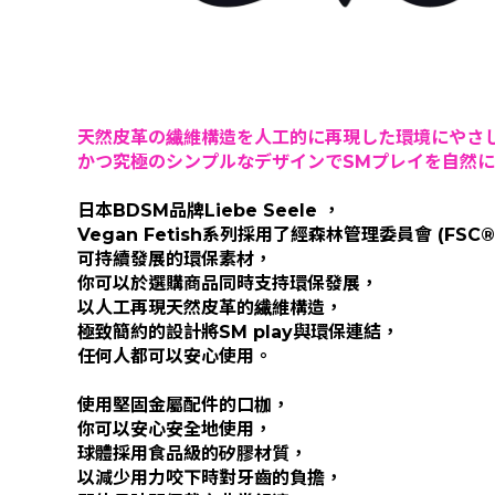
天然皮革の繊維構造を人工的に再現した環境にやさ
かつ究極のシンプルなデザインでSMプレイを自然
日本BDSM品牌Liebe Seele ，
Vegan Fetish系列採用了經森林管理委員會 (FSC®
可持續發展的環保素材，
你可以於選購商品同時支持環保
發展
，
以人工再現天然皮革的繊維構造，
極致簡約的設計將SM play與環保連結，
任何人都可以安心使用。
使用堅固金屬配件的口枷，
你可以安心安全地使用，
球體採用食品級的矽膠材質，
以減少用力咬下時對牙齒的負擔，