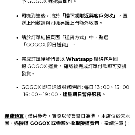
予 GOGOX 速遞員即可。
司機到達後，將於
「樓下或附近與客戶交收」
，直
送上門敬請與司機另議上門額外收費。
請於訂單結帳頁面「送貨方式」中，點選
「GOGOX 即日送貨」。
完成訂單後我們會以
Whatsapp
聯絡客戶回
報 GOGOX 運費。 確認後完成訂單付款即可安排
發貨
。
GOGOX 即日送貨服務時間 : 毎日 13 : 00 ~ 15 : 00
, 16 : 00 ~ 19 : 00，
逢星期日暫停服務
。
運費預算
( 僅供參考，實際以發貨當日為準 ，本店位於天水
圍，
過隧道
GOGOX
或需額外收取
隧道費用
，敬請注意
) :