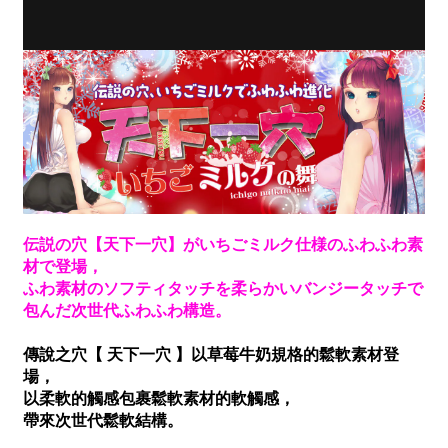
伝説の穴【天下一穴】がいちごミルク仕様のふわふわ素
材で登場，
ふわ素材のソフティタッチを柔らかいバンジータッチで
包んだ次世代ふわふわ構造。
傳說之穴【 天下一穴 】以草莓牛奶規格的鬆軟素材登
場，
以柔軟的觸感包裹鬆軟素材的軟觸感，
帶來次世代鬆軟結構。