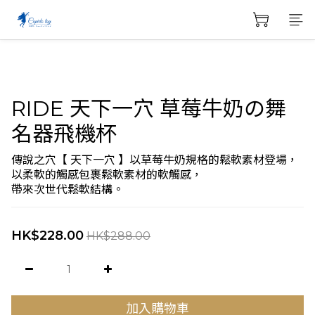
RIDE 天下一穴 草莓牛奶の舞
名器飛機杯
傳說之穴【 天下一穴 】以草莓牛奶規格的鬆軟素材登場，
以柔軟的觸感包裹鬆軟素材的軟觸感，
帶來次世代鬆軟結構。
HK$228.00
HK$288.00
加入購物車