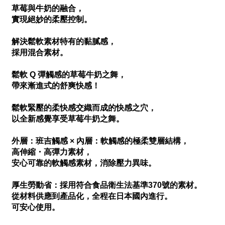
草莓與牛奶的融合，
實現絕妙的柔壓控制。
解決鬆軟素材特有的黏膩感，
採用混合素材。
鬆軟 Q 彈觸感的草莓牛奶之舞，
帶來漸進式的舒爽快感！
鬆軟緊壓的柔快感交織而成的快感之穴，
以全新感覺享受草莓牛奶之舞。
外層：班吉觸感 × 內層：軟觸感的極柔雙層結構，
高伸縮・高彈力素材，
安心可靠的軟觸感素材，消除壓力異味。
厚生勞動省：採用符合食品衛生法基準370號的素材。
從材料供應到產品化，全程在日本國內進行。
可安心使用。