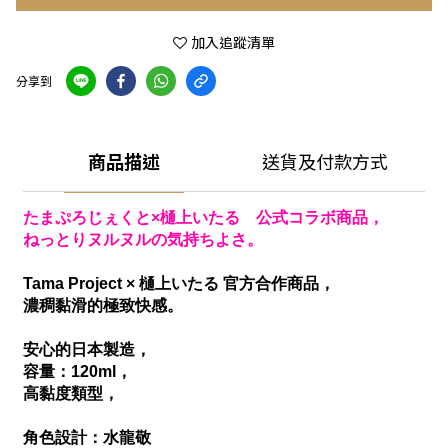
加入追蹤清單
分享到
商品描述
送貨及付款方式
たまぷろじぇくと×樋上いたる 公式コラボ商品，
ねっとりヌルヌルの気持ちよさ。
Tama Project × 樋上いたる 官方合作商品，
濃稠黏滑的極致快感。
安心的日本製造，
容量：120ml，
高黏度類型，
角色設計：水龍敬