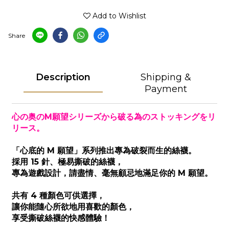
Add to Wishlist
Share
Description
Shipping &
Payment
心の奥のM願望シリーズから破る為のストッキングをリ
リース。
「心底的 M 願望」系列推出專為破裂而生的絲襪。
採用 15 針、極易撕破的絲襪，
專為遊戲設計，請盡情、毫無顧忌地滿足你的 M 願望。
共有 4 種顏色可供選擇，
讓你能隨心所欲地用喜歡的顏色，
享受撕破絲襪的快感體驗！