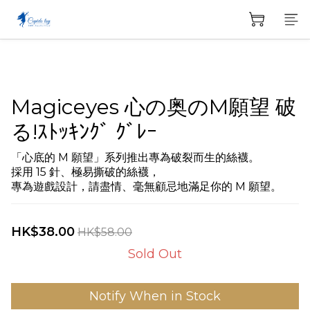
Magiceyes 心の奥のM願望 破
る!ｽﾄｯｷﾝｸﾞ ｸﾞﾚｰ
「心底的 M 願望」系列推出專為破裂而生的絲襪。
採用 15 針、極易撕破的絲襪，
專為遊戲設計，請盡情、毫無顧忌地滿足你的 M 願望。
HK$38.00
HK$58.00
Sold Out
Notify When in Stock