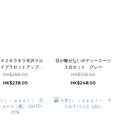
１４２キラキラ光沢マル
目が離せないボディースーツ
ェイブラセットアップ／
３点セット グレー
ルブルー／Ｆ（ＰＦＴ１
HK$288.00
HK$328.00
５０）
HK$238.00
HK$248.00