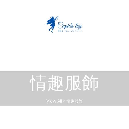
情趣服飾
View All
>
情趣服飾