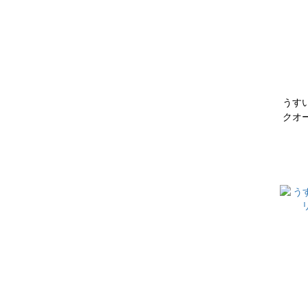
うす
クオ