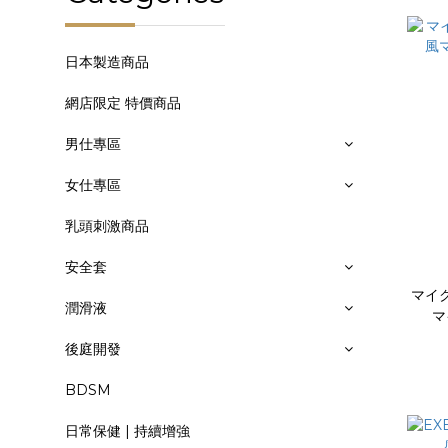
日本製造商品
網店限定 特價商品
男仕專區
女仕專區
乳頭刺激商品
安全套
マイ
潤滑液
マ
後庭開發
BDSM
日常保健 | 持續增強