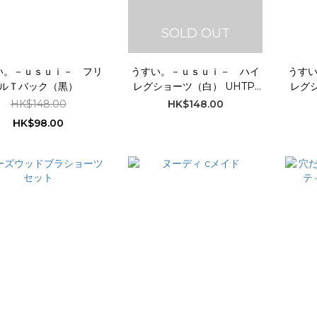
SOLD OUT
い。－ｕｓｕｉ－ フリ
うすい。－ｕｓｕｉ－ ハイ
うす
ルＴバック（黒）
レグショーツ（白） UHTP-
レグシ
073
HK$148.00
HK$148.00
HK$98.00