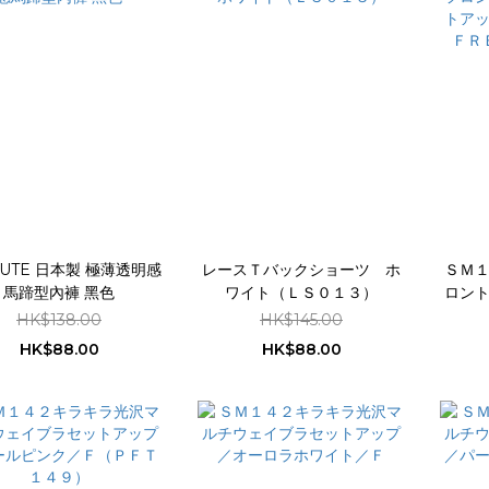
CUTE 日本製 極薄透明感
レースＴバックショーツ ホ
ＳＭ
馬蹄型內褲 黑色
ワイト（ＬＳ０１３）
ロン
アッ
HK$138.00
HK$145.00
Ｒ
HK$88.00
HK$88.00