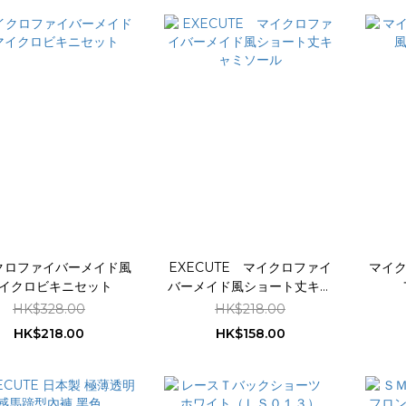
クロファイバーメイド風
EXECUTE マイクロファイ
マイ
イクロビキニセット
バーメイド風ショート丈キャ
ミソール
HK$328.00
HK$218.00
HK$218.00
HK$158.00