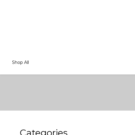
Shop All
Categories