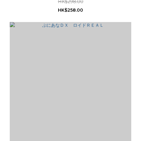
HK$298.00
HK$258.00