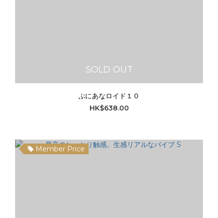
SOLD OUT
ぷにあなロイド１０
HK$638.00
Member Price