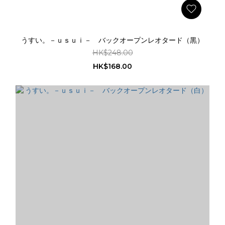
うすい。－ｕｓｕｉ－ バックオープンレオタード（黒）
HK$248.00
HK$168.00