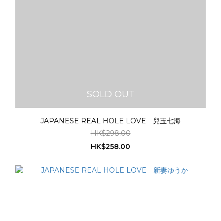
SOLD OUT
JAPANESE REAL HOLE LOVE 兒玉七海
HK$298.00
HK$258.00