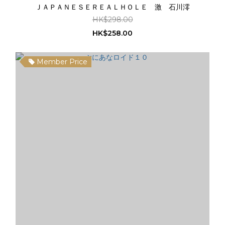
ＪＡＰＡＮＥＳＥＲＥＡＬＨＯＬＥ 激 石川澪
HK$298.00
HK$258.00
Member Price