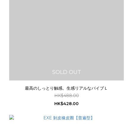
SOLD OUT
最高のしっとり触感。生感リアルなバイブＬ
HK$488.00
HK$428.00