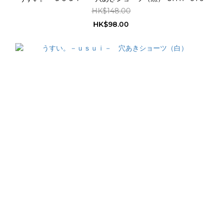
HK$148.00
HK$98.00