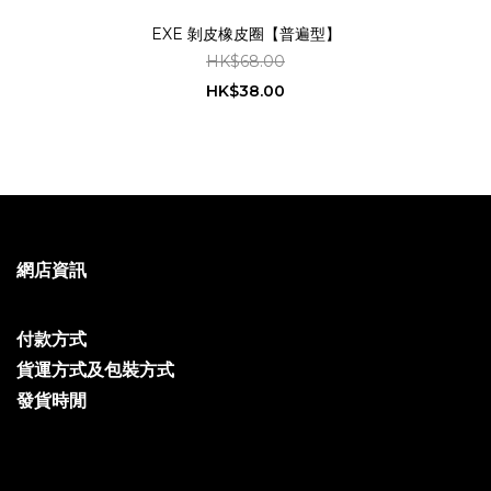
EXE 剝皮橡皮圈【普遍型】
HK$68.00
HK$38.00
網店資訊
付款方式
貨運方式及包裝方式
發貨時閒