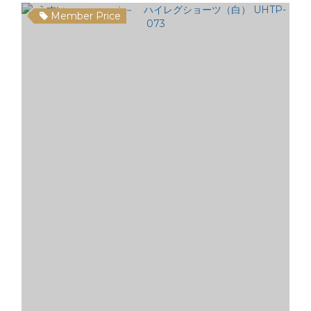
Member Price