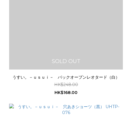
SOLD OUT
うすい。－ｕｓｕｉ－ バックオープンレオタード（白）
HK$248.00
HK$168.00