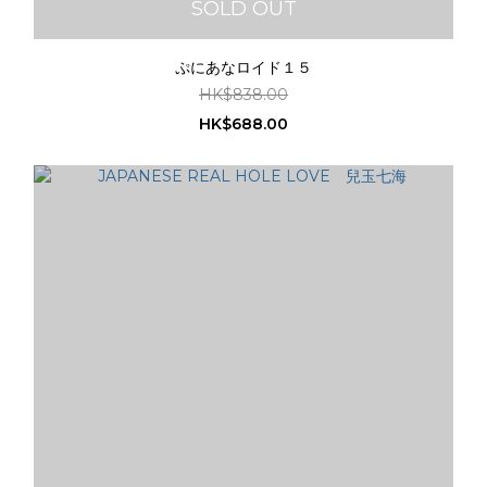
SOLD OUT
ぷにあなロイド１５
HK$838.00
HK$688.00