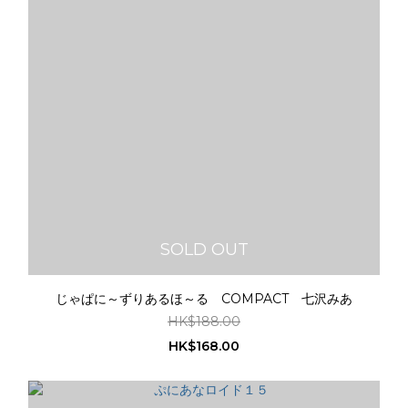
SOLD OUT
じゃぱに～ずりあるほ～る COMPACT 七沢みあ
HK$188.00
HK$168.00