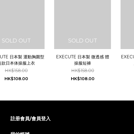
SOLD OUT
SOLD OUT
CUTE 日本製 運動胸圍型
EXECUTE 日本製 微透感 體
EXE
短款日本体操服上衣
操服短褲
HK$158.00
HK$158.00
HK$108.00
HK$108.00
註册會員/會員登入