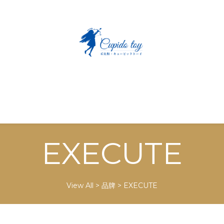
EXECUTE
View All
>
品牌
>
EXECUTE