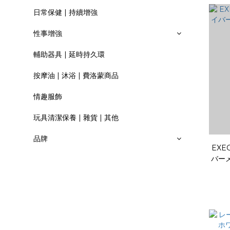
日常保健 | 持續增強
性事增強
輔助器具 | 延時持久環
按摩油 | 沐浴 | 費洛蒙商品
情趣服飾
玩具清潔保養 | 雜貨 | 其他
品牌
EXE
バー