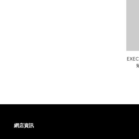
EXE
網店資訊