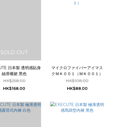
SOLD OUT
CUTE 日本製 透明感貼身
マイクロファイバーアイマス
絲滑襯裙 黑色
クＭＫ００１（ＭＫ００１）
HK$258.00
HK$108.00
HK$168.00
HK$88.00