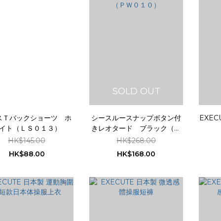
SOLD OUT
スＴバックショーツ ホ
シースルースナップボタン付
EXE
イト（ＬＳ０１３）
きレオタード ブラック（Ｐ
Ｗ０１０）
HK$145.00
HK$268.00
HK$88.00
HK$168.00