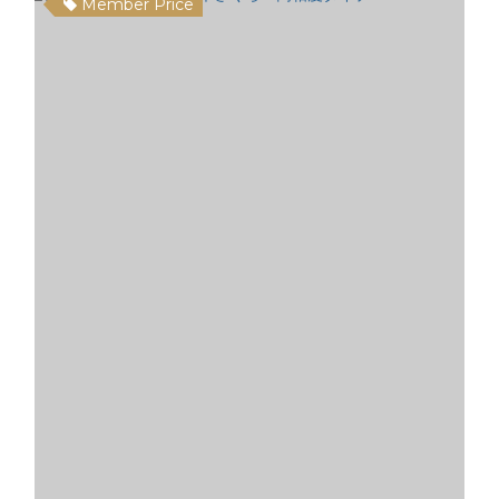
Member Price