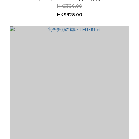
HK$388.00
HK$328.00