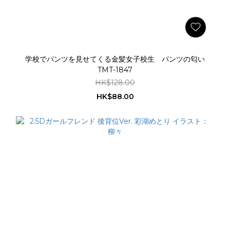
学校でパンツを見せてくる金髪女子校生 パンツの匂い
TMT-1847
HK$128.00
HK$88.00