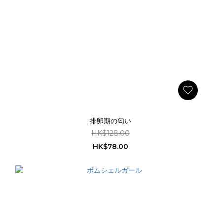
排卵期の匂い
HK$128.00
HK$78.00