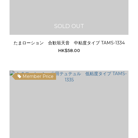
SOLD OUT
たまローション 合歓垣天音 中粘度タイプ TAMS-1334
HK$58.00
Member Price