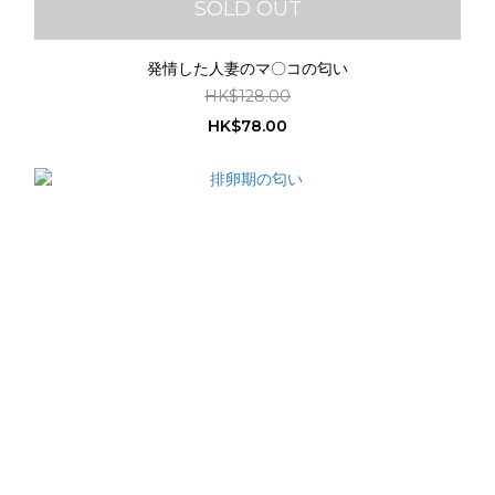
SOLD OUT
発情した人妻のマ〇コの匂い
HK$128.00
HK$78.00