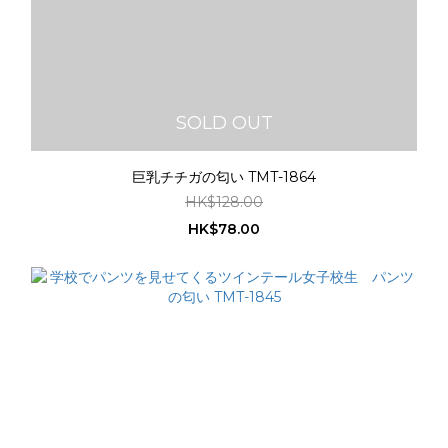
SOLD OUT
巨乳チチガの匂い TMT-1864
HK$128.00
HK$78.00