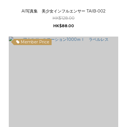
AI写真集 美少女インフルエンサー TAIB-002
HK$128.00
HK$88.00
Member Price