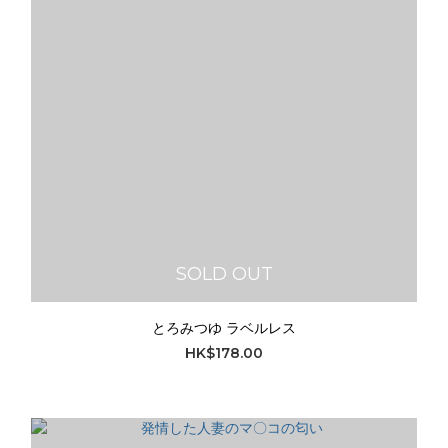
SOLD OUT
とろみつゆ ラベルレス
HK$178.00