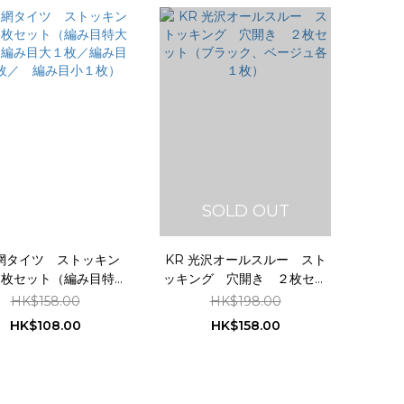
SOLD OUT
 網タイツ ストッキン
KR 光沢オールスルー スト
４枚セット（編み目特大
ッキング 穴開き ２枚セッ
／編み目大１枚／編み目
ト（ブラック、ベージュ各１
HK$158.00
HK$198.00
枚／ 編み目小１枚）
枚）
HK$108.00
HK$158.00