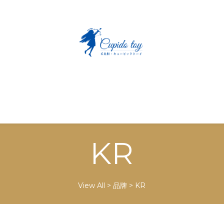
KR
View All
>
品牌
>
KR