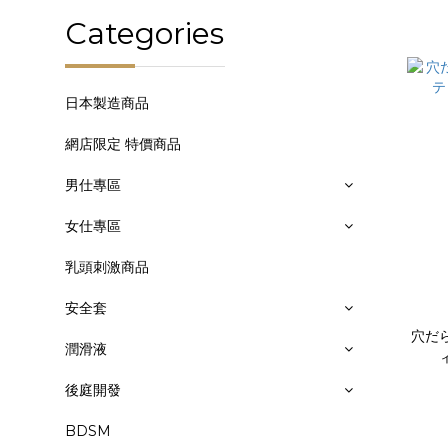
Categories
日本製造商品
網店限定 特價商品
男仕專區
女仕專區
乳頭刺激商品
安全套
穴だ
潤滑液
後庭開發
BDSM