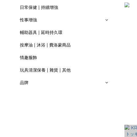
日常保健 | 持續增強
性事增強
輔助器具 | 延時持久環
按摩油 | 沐浴 | 費洛蒙商品
情趣服飾
玩具清潔保養 | 雜貨 | 其他
品牌