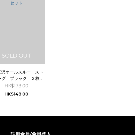
SOLD OUT
 光沢オールスルー スト
ング ブラック ２枚セ
ット
HK$178.00
HK$148.00
註册會員/會員登入