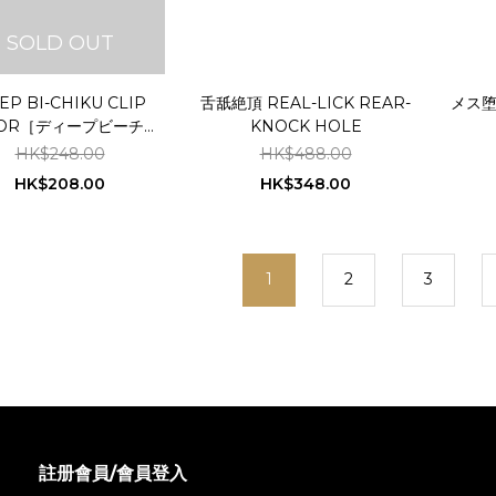
SOLD OUT
EP BI-CHIKU CLIP
舌舐絶頂 REAL-LICK REAR-
メス
TOR［ディープビーチク
KNOCK HOLE
クリップローター]
HK$248.00
HK$488.00
HK$208.00
HK$348.00
1
2
3
註册會員/會員登入