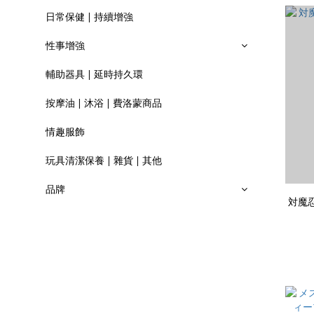
日常保健 | 持續增強
性事增強
輔助器具 | 延時持久環
按摩油 | 沐浴 | 費洛蒙商品
情趣服飾
玩具清潔保養 | 雜貨 | 其他
品牌
対魔