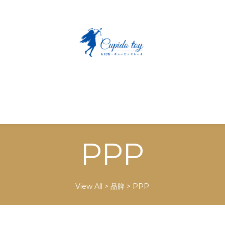
PPP
View All
>
品牌
>
PPP