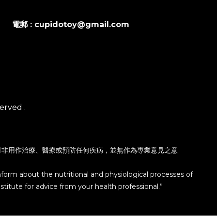
電郵 : cupidotoy@gmail.com
erved .
對非用作治療、醫療或預防任何疾病，並無作為專業意見之意
nform about the nutritional and physiological processes of
titute for advice from your health professional.”