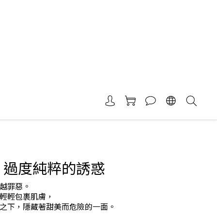
lip 過度純粹的誘惑
越罪惡。
輕輕包裹肌膚，
之下，隱藏著甜美而危險的一面。