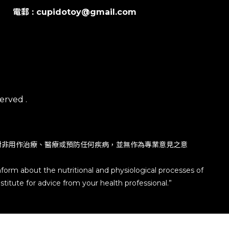
電郵 : cupidotoy@gmail.com
erved .
對非用作治療、醫療或預防任何疾病，並無作為專業意見之意
nform about the nutritional and physiological processes of
titute for advice from your health professional.”