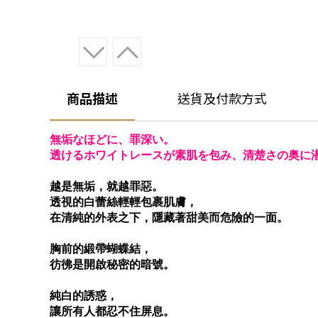
商品描述
送貨及付款方式
無垢なほどに、罪深い。
透けるホワイトレースが素肌を包み、清楚さの奥に
越是無垢，就越罪惡。
透視的白蕾絲輕輕包裹肌膚，
在清純的外表之下，隱藏著甜美而危險的一面。
胸前的緞帶蝴蝶結，
彷彿是開啟秘密的暗號。
純白的誘惑，
讓所有人都忍不住屏息。