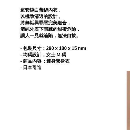
這套純白蕾絲內衣，
以極致清透的設計，
將無垢與罪惡完美融合，
清純外表下暗藏的甜蜜危險，
讓人一見就淪陷，無法自拔。
- 包裝尺寸：290 x 180 x 15 mm
- 均碼設計，女士 M 碼
- 商品內容 : 連身緊身衣
- 日本引進