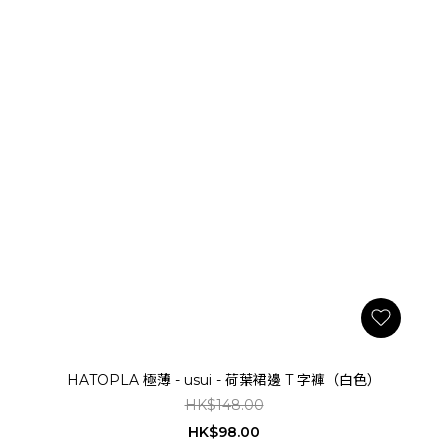
HATOPLA 極薄 - usui - 荷葉裙邊 T 字褲（白色）
HK$148.00
HK$98.00