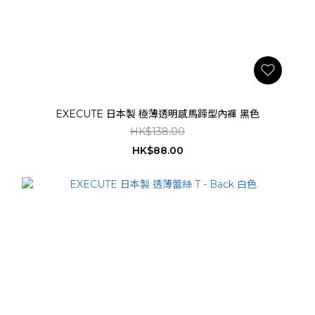
EXECUTE 日本製 極薄透明感馬蹄型內褲 黑色
HK$138.00
HK$88.00