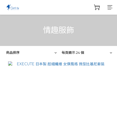
情趣服飾
商品排序
每頁顯示 24 個