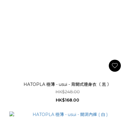
HATOPLA 極薄 - usui - 背開式連身衣（ 黒 ）
HK$248.00
HK$168.00