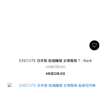
EXECUTE 日本製 超細纖維 女僕風格 T - Back
HK$178.00
HK$128.00