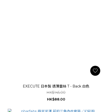
EXECUTE 日本製 透薄蕾絲 T - Back 白色
HK$145.00
HK$88.00