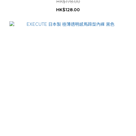
HK$178.00
HK$128.00