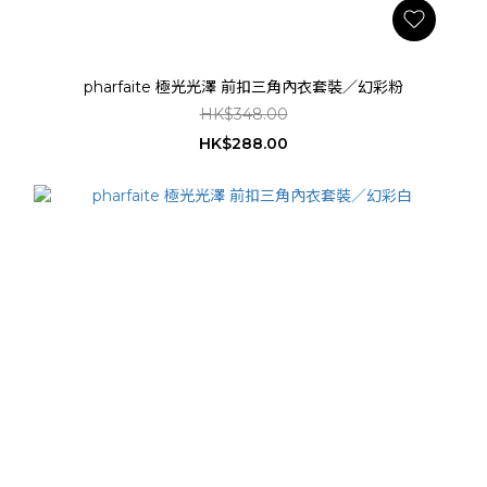
pharfaite 極光光澤 前扣三角內衣套裝／幻彩粉
HK$348.00
HK$288.00