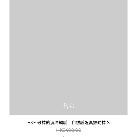
售完
EXE 最棒的濕潤觸感。自然感逼真振動棒 S
HK$408.00