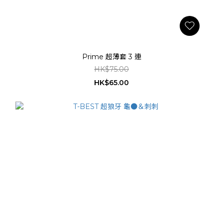
Prime 超薄套 3 連
HK$75.00
HK$65.00