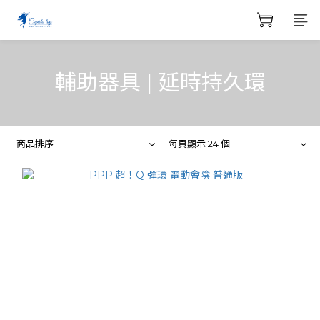
輔助器具 | 延時持久環
商品排序
每頁顯示 24 個