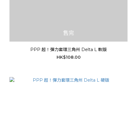
售完
PPP 超！彈力套環三角州 Delta L 軟版
HK$108.00