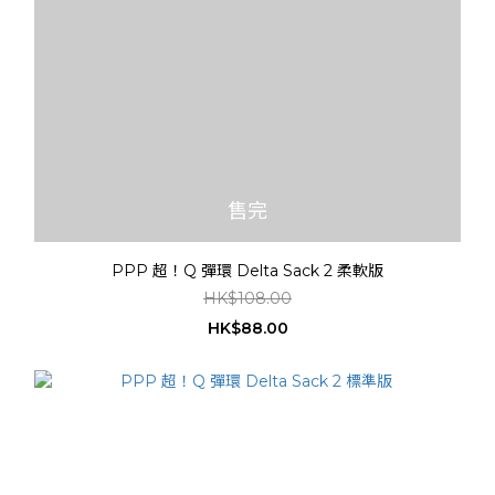
售完
PPP 超！Q 彈環 Delta Sack 2 柔軟版
HK$108.00
HK$88.00