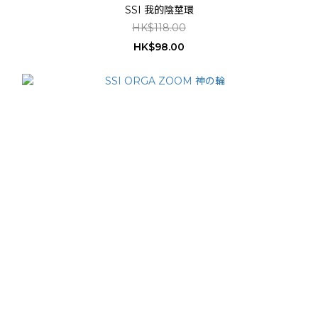
SSI 我的陰莖環
HK$118.00
HK$98.00