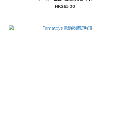
HK$65.00