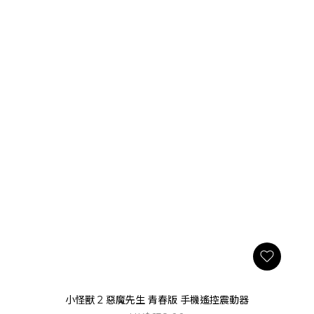
小怪獸 2 惡魔先生 青春版 手機遙控震動器