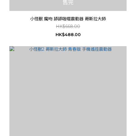
售完
小怪獸 魔吻 舔舔吸啜震動器 哥斯拉大師
HK$668.00
HK$488.00