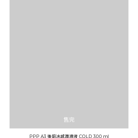
售完
PPP A3 後庭冰感潤滑液 COLD 300 ml