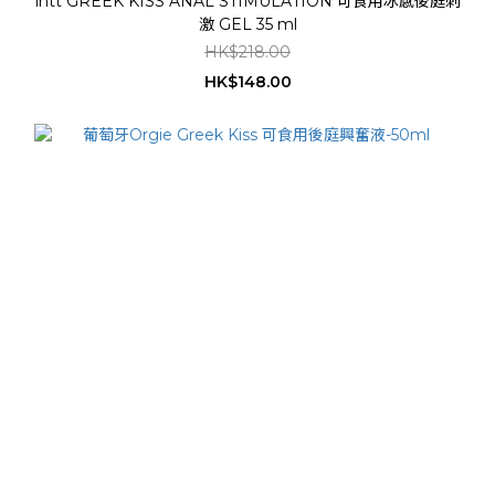
intt GREEK KISS ANAL STIMULATION 可食用冰感後庭刺
激 GEL 35 ml
HK$218.00
HK$148.00