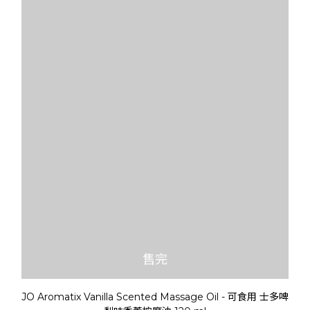
售完
JO Aromatix Vanilla Scented Massage Oil - 可食用 士多啤