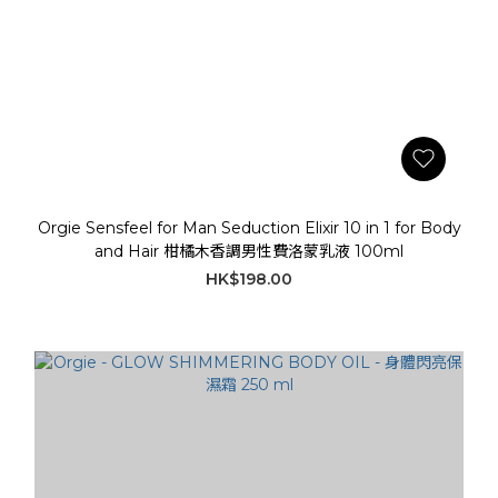
Orgie Sensfeel for Man Seduction Elixir 10 in 1 for Body
and Hair 柑橘木香調男性費洛蒙乳液 100ml
HK$198.00