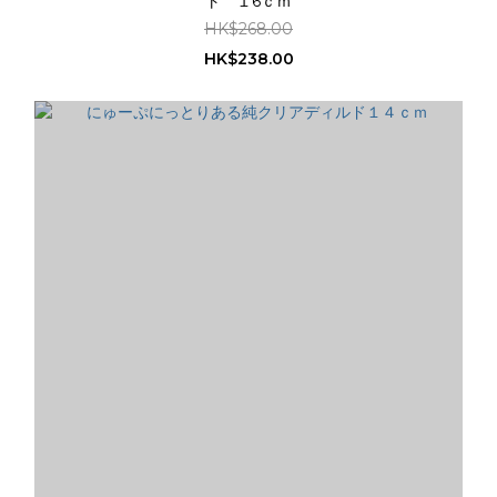
ト １6ｃｍ
HK$268.00
HK$238.00