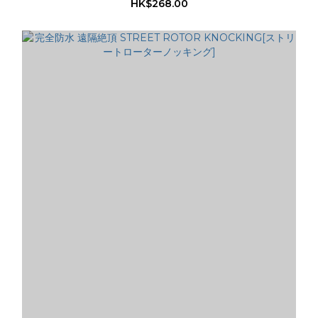
HK$268.00