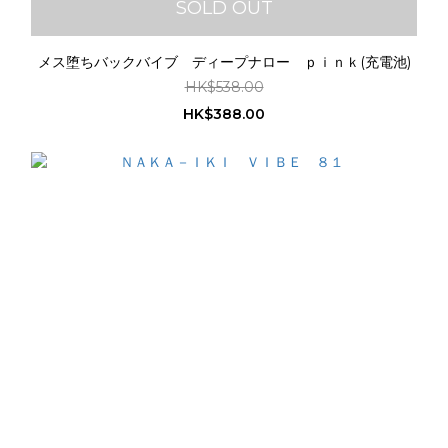
SOLD OUT
メス堕ちバックバイブ ディープナロー ｐｉｎｋ(充電池)
HK$538.00
HK$388.00