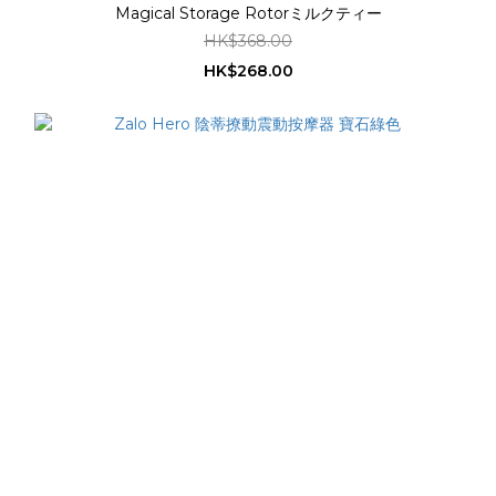
Magical Storage Rotorミルクティー
HK$368.00
HK$268.00