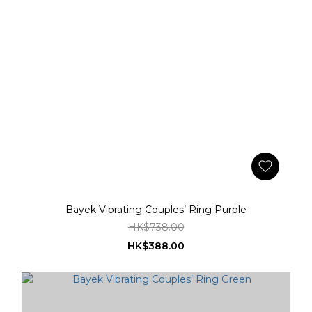
Bayek Vibrating Couples’ Ring Purple
HK$738.00
HK$388.00