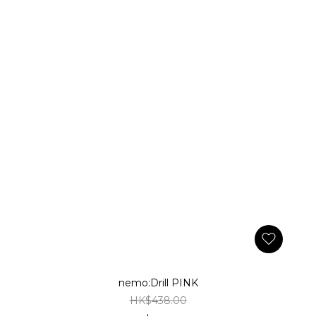
nemo:Drill PINK
HK$438.00