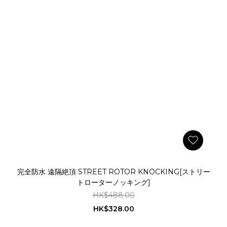
完全防水 遠隔絶頂 STREET ROTOR KNOCKING[ストリー
トローターノッキング]
HK$488.00
HK$328.00