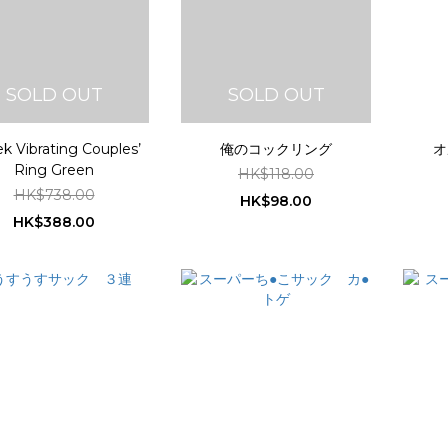
SOLD OUT
SOLD OUT
k Vibrating Couples’
俺のコックリング
オ
Ring Green
HK$118.00
HK$738.00
HK$98.00
HK$388.00