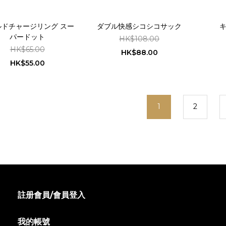
ルドチャージリング スー
ダブル快感シコシコサック
パードット
HK$108.00
HK$65.00
HK$88.00
HK$55.00
1
2
註册會員/會員登入
我的帳號