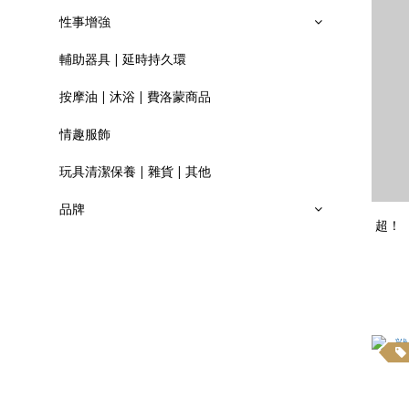
性事增強
輔助器具 | 延時持久環
按摩油 | 沐浴 | 費洛蒙商品
情趣服飾
玩具清潔保養 | 雜貨 | 其他
品牌
超！