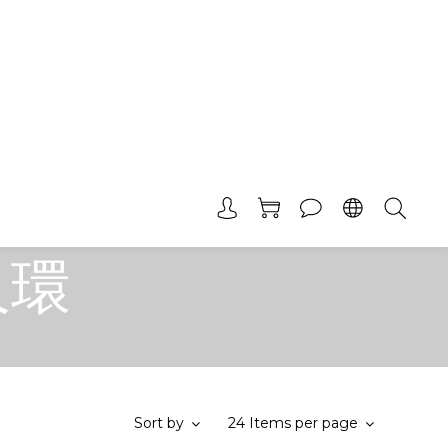
久環
Sort by
24 Items per page