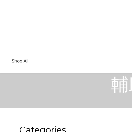
Shop All
輔
Categories